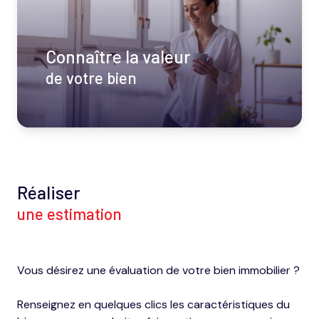
honoraires
nous
Connaître la valeur
contacter
de votre bien
notre
agence
nos
partenaires
Réaliser
une estimation
Vous désirez une évaluation de votre bien immobilier ?
Renseignez en quelques clics les caractéristiques du