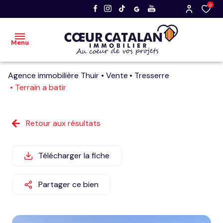
0
Menu
Agence immobilière Thuir
Vente
Tresserre
accueil
Terrain a batir
acheter
Retour aux résultats
vendre
nos
Télécharger la fiche
dernières
ventes
Partager ce bien
faire
estimer