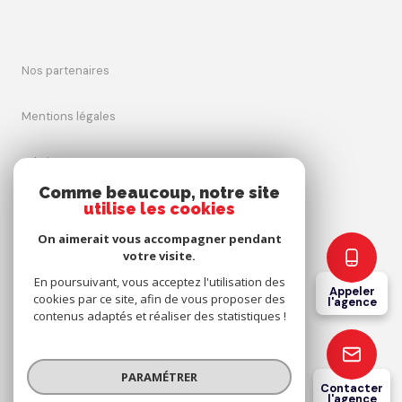
nos partenaires
mentions légales
admin
Comme beaucoup, notre site
utilise les cookies
nos honoraires
On aimerait vous accompagner pendant
politique rgpd
votre visite.
En poursuivant, vous acceptez l'utilisation des
Appeler
cookies par ce site, afin de vous proposer des
cookies
l'agence
contenus adaptés et réaliser des statistiques !
© 2026 | Tous droits réservés
PARAMÉTRER
Contacter
l'agence