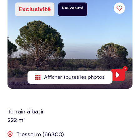
honoraires
Exclusivité
Nouveauté
1
nous
contacter
2
notre
agence
nos
2
partenaires
Afficher toutes les photos
Terrain à batir
222 m²
Tresserre (66300)