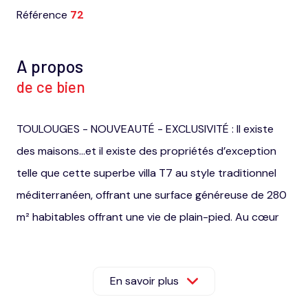
Référence
72
A propos
de ce bien
TOULOUGES - NOUVEAUTÉ - EXCLUSIVITÉ : Il existe
des maisons…et il existe des propriétés d’exception
telle que cette superbe villa T7 au style traditionnel
méditerranéen, offrant une surface généreuse de 280
m² habitables offrant une vie de plain-pied. Au cœur
d’un environnement résidentiel privilégié et hors
lotissement, à l’abri de tout vis-à-vis sur un
En savoir plus
magnifique parc arboré de 1 313 m² aux essences
méditerranéennes, plus de 100 m² d’annexes viennent