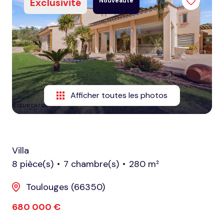
Exclusivité
Nouveauté
honoraires
nous
contacter
notre
agence
Afficher toutes les photos
nos
partenaires
Villa
8 pièce(s)
7 chambre(s)
280 m²
Toulouges (66350)
680 000 €