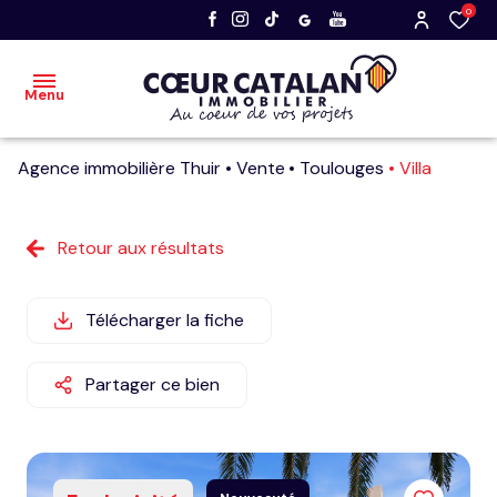
0
Menu
Agence immobilière Thuir
Vente
Toulouges
Villa
accueil
acheter
Retour aux résultats
vendre
Télécharger la fiche
nos
dernières
Partager ce bien
ventes
faire
estimer