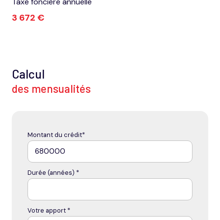
Taxe foncière annuelle
piscinable
3 672 €
visiophone
interphone
Calcul
accès handicapé
des mensualités
Montant du crédit*
Durée (années) *
Votre apport *