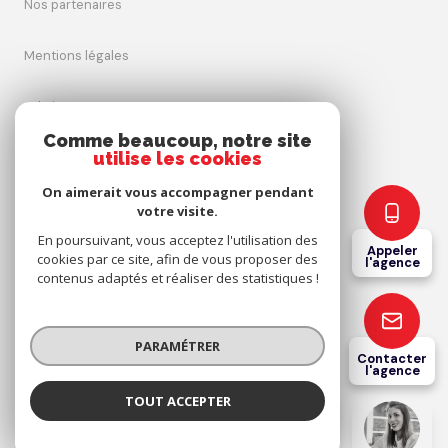
nos partenaires
mentions légales
admin
Comme beaucoup, notre site
utilise les cookies
nos honoraires
On aimerait vous accompagner pendant
politique rgpd
votre visite.
En poursuivant, vous acceptez l'utilisation des
Appeler
cookies par ce site, afin de vous proposer des
cookies
l'agence
contenus adaptés et réaliser des statistiques !
© 2026 | Tous droits réservés
PARAMÉTRER
Contacter
l'agence
Réalisé par
TOUT ACCEPTER
Coeur Catalan Immobilier
Agence