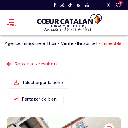
0
Menu
Agence immobilière Thuir
Vente
Ille sur tet
Immeuble
accueil
acheter
Retour aux résultats
vendre
Télécharger la fiche
nos
dernières
Partager ce bien
ventes
faire
estimer