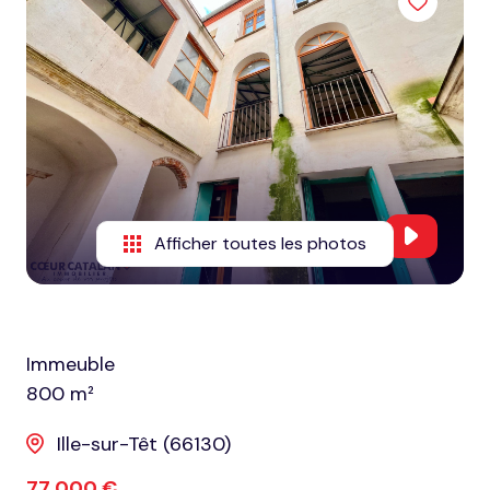
honoraires
nous
contacter
notre
agence
nos
Afficher toutes les photos
partenaires
Immeuble
800 m²
Ille-sur-Têt (66130)
77 000 €