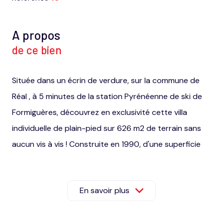
A propos
de ce bien
Située dans un écrin de verdure, sur la commune de
Réal , à 5 minutes de la station Pyrénéenne de ski de
Formiguères, découvrez en exclusivité cette villa
individuelle de plain-pied sur 626 m2 de terrain sans
aucun vis à vis ! Construite en 1990, d'une superficie
habitable de 80 m2 + une véranda de 22 m2 , qui vous
offre un total de + de 100 m2 pour votre plus grand
En savoir plus
confort.. Un garage de 25 m2 et un double garage
construit indépendamment de la maison de 40m2 ,