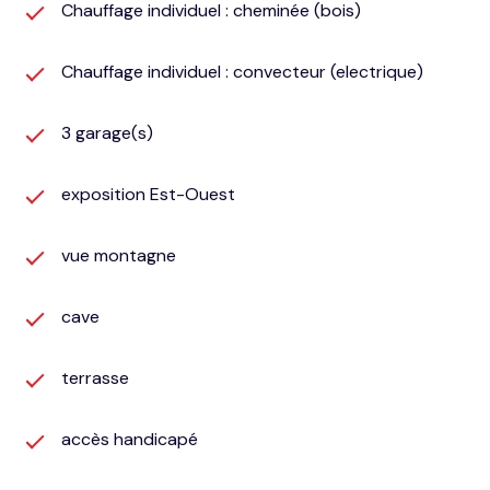
Les informations sur les risques auxquels ce bien est
Chauffage individuel : cheminée (bois)
exposé sont disponibles sur le site
Géorisques
Chauffage individuel : convecteur (electrique)
3 garage(s)
exposition Est-Ouest
vue montagne
cave
terrasse
accès handicapé