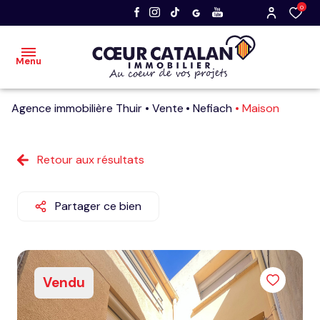
0
Menu
Agence immobilière Thuir
Vente
Nefiach
Maison
accueil
acheter
Retour aux résultats
vendre
Partager ce bien
nos
dernières
ventes
Vendu
faire
estimer