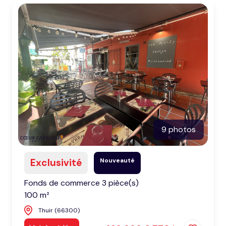
honoraires
nous
contacter
notre
agence
nos
partenaires
9 photos
Exclusivité
Nouveauté
Fonds de commerce 3 pièce(s)
100 m²
Thuir (66300)