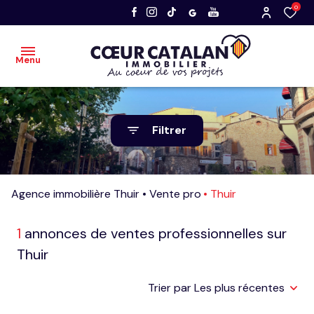
0
Menu
accueil
Filtrer
acheter
vendre
Agence immobilière Thuir
Vente pro
Thuir
nos
dernières
1
annonces de ventes professionnelles sur
ventes
Thuir
faire
Trier par Les plus récentes
estimer