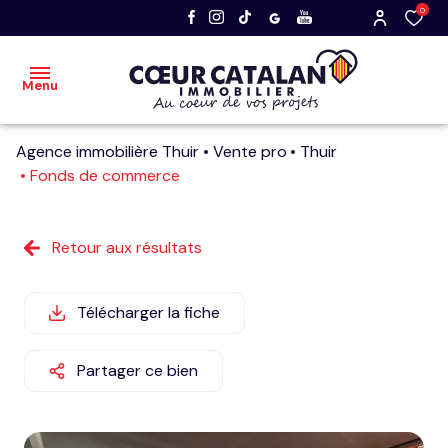
0
Menu
Agence immobilière Thuir
Vente pro
Thuir
accueil
Fonds de commerce
acheter
Retour aux résultats
vendre
nos
Télécharger la fiche
dernières
ventes
Partager ce bien
faire
estimer