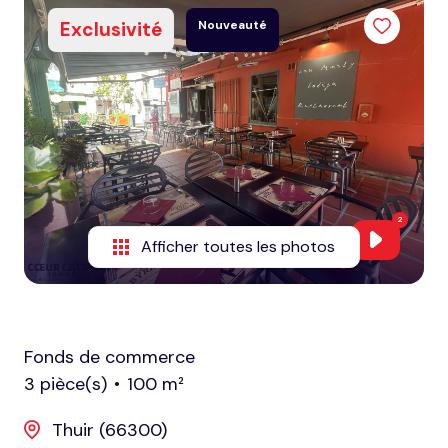
honoraires
Exclusivité
Nouveauté
1
nous
contacter
2
notre
agence
nos
2
partenaires
Afficher toutes les photos
Fonds de commerce
3 pièce(s)
100 m²
Thuir (66300)