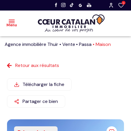
0
Menu
Agence immobilière Thuir
Vente
Passa
Maison
accueil
acheter
Retour aux résultats
vendre
Télécharger la fiche
nos
dernières
Partager ce bien
ventes
faire
estimer