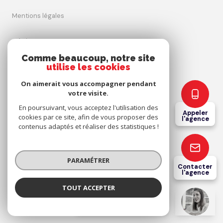
mentions légales
admin
Comme beaucoup, notre site
utilise les cookies
nos honoraires
On aimerait vous accompagner pendant
politique rgpd
votre visite.
En poursuivant, vous acceptez l'utilisation des
Appeler
cookies par ce site, afin de vous proposer des
cookies
l'agence
contenus adaptés et réaliser des statistiques !
© 2026 | Tous droits réservés
PARAMÉTRER
Contacter
l'agence
Réalisé par
TOUT ACCEPTER
Coeur Catalan Immobilier
Agence