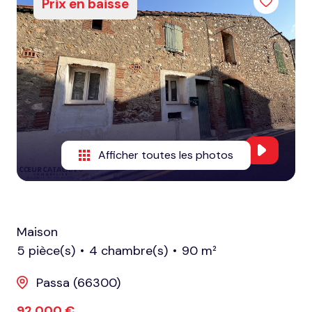
Prix en baisse
honoraires
nous
contacter
notre
agence
nos
Afficher toutes les photos
partenaires
Maison
5 pièce(s)
4 chambre(s)
90 m²
Passa (66300)
92 000 €