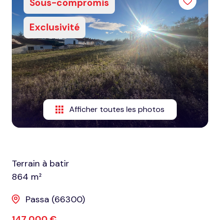
Sous-compromis
honoraires
Exclusivité
nous
contacter
notre
agence
nos
Afficher toutes les photos
partenaires
Terrain à batir
864 m²
Passa (66300)
147 000 €