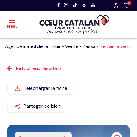
0
Menu
Agence immobilière Thuir
Vente
Passa
Terrain a batir
accueil
acheter
Retour aux résultats
vendre
Télécharger la fiche
nos
dernières
Partager ce bien
ventes
faire
estimer