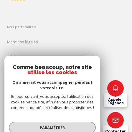
nos partenaires
mentions légales
admin
Comme beaucoup, notre site
utilise les cookies
nos honoraires
On aimerait vous accompagner pendant
politique rgpd
votre visite.
En poursuivant, vous acceptez l'utilisation des
Appeler
cookies par ce site, afin de vous proposer des
cookies
l'agence
contenus adaptés et réaliser des statistiques !
© 2026 | Tous droits réservés
PARAMÉTRER
Contacter