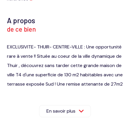
A propos
de ce bien
EXCLUSIVITE- THUIR- CENTRE-VILLE : Une opportunité
rare à vente !! Située au coeur de la ville dynamique de
Thuir , découvrez sans tarder cette grande maison de
ville T4 d'une superficie de 130 m2 habitables avec une
terrasse exposée Sud ! Une remise attenante de 27m2
utile pour le stockage. L'atout principal est le local
commercial de 53m2 entièrement indépendant de la
En savoir plus
maison et idéalement situé avec une vitrine qui donne
sur une place commerçante du centre-ville !