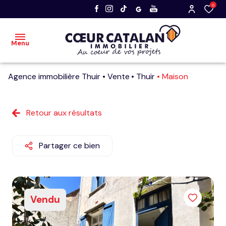
0
Menu
Agence immobilière Thuir
Vente
Thuir
Maison
accueil
acheter
Retour aux résultats
vendre
Partager ce bien
nos
dernières
ventes
Vendu
faire
estimer