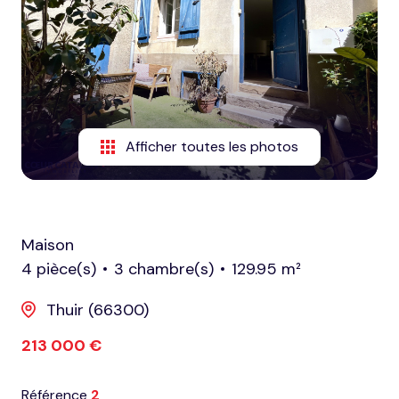
honoraires
nous
contacter
notre
Afficher toutes les photos
agence
nos
partenaires
Maison
4 pièce(s)
3 chambre(s)
129.95 m²
Thuir (66300)
213 000 €
Référence
2