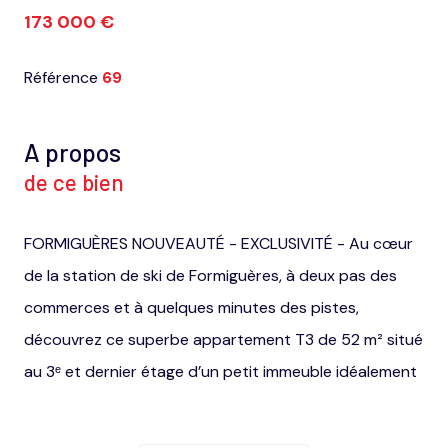
173 000 €
Référence
69
A propos
de ce bien
FORMIGUÈRES NOUVEAUTÉ - EXCLUSIVITÉ - Au cœur
de la station de ski de Formiguères, à deux pas des
commerces et à quelques minutes des pistes,
découvrez ce superbe appartement T3 de 52 m² situé
au 3ᵉ et dernier étage d’un petit immeuble idéalement
placé. Entièrement rénové dans les règles de l’art avec
des matériaux de qualité, ce bien offre des