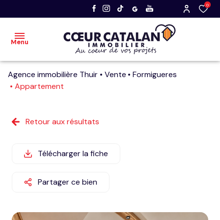
0
Menu
Agence immobilière Thuir
Vente
Formigueres
accueil
Appartement
acheter
Retour aux résultats
vendre
nos
Télécharger la fiche
dernières
ventes
Partager ce bien
faire
estimer