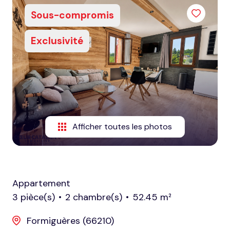
honoraires
Sous-compromis
nous
Exclusivité
contacter
notre
agence
nos
partenaires
Afficher toutes les photos
Appartement
3 pièce(s)
2 chambre(s)
52.45 m²
Formiguères (66210)