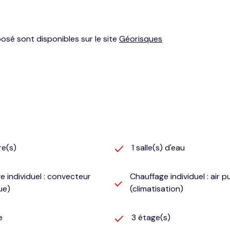
posé sont disponibles sur le site
Géorisques
re(s)
1 salle(s) d'eau
e individuel : convecteur
Chauffage individuel : air p
ue)
(climatisation)
e
3 étage(s)