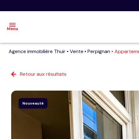
Menu
Agence immobilière Thuir
Vente
Perpignan
Appartem
accueil
acheter
Retour aux résultats
vendre
nos
Nouveauté
dernières
ventes
faire
estimer