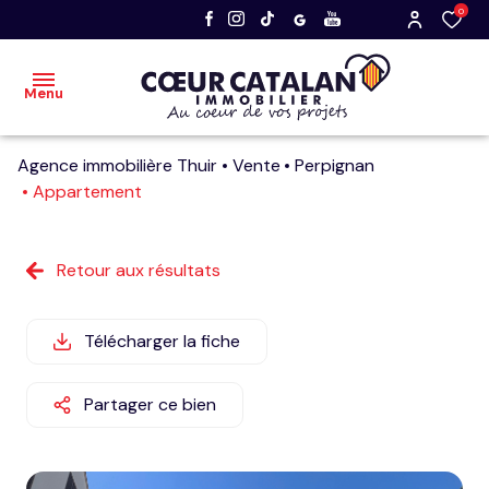
0
Menu
Agence immobilière Thuir
Vente
Perpignan
accueil
Appartement
acheter
Retour aux résultats
vendre
nos
Télécharger la fiche
dernières
ventes
Partager ce bien
faire
estimer