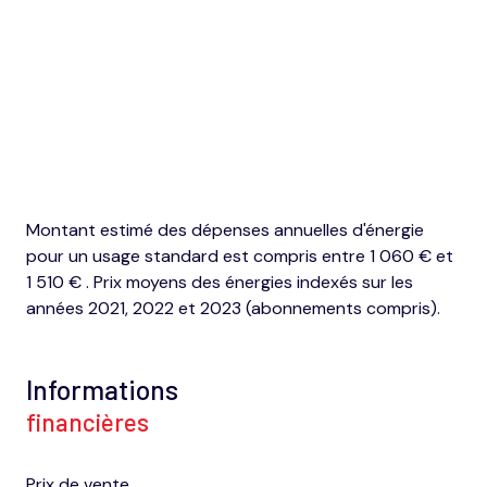
4 étage(s)
vue dégagée
cave
balcon
Montant estimé des dépenses annuelles d'énergie
pour un usage standard est compris entre 1 060 € et
1 510 € . Prix moyens des énergies indexés sur les
interphone
années 2021, 2022 et 2023 (abonnements compris).
Informations
financières
Prix de vente