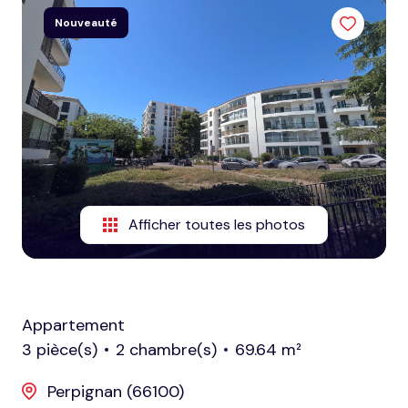
honoraires
Nouveauté
nous
contacter
notre
agence
nos
partenaires
Afficher toutes les photos
Appartement
3 pièce(s)
2 chambre(s)
69.64 m²
Perpignan (66100)