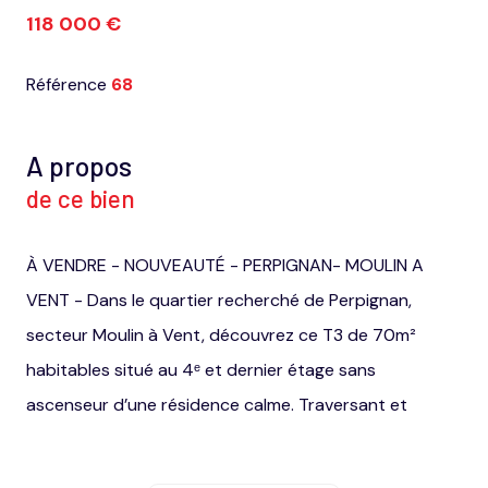
118 000 €
Référence
68
A propos
de ce bien
À VENDRE - NOUVEAUTÉ - PERPIGNAN- MOULIN A
VENT - Dans le quartier recherché de Perpignan,
secteur Moulin à Vent, découvrez ce T3 de 70m²
habitables situé au 4ᵉ et dernier étage sans
ascenseur d’une résidence calme. Traversant et
exposé Sud-Est, il bénéficie d’un ensoleillement dès le
matin et d’une luminosité constante tout au long de la